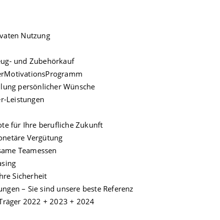
ivaten Nutzung
eug- und Zubehörkauf
terMotivationsProgramm
üllung persönlicher Wünsche
r-Leistungen
te für Ihre berufliche Zukunft
onetäre Vergütung
nsame Teamessen
asing
hre Sicherheit
ngen – Sie sind unsere beste Referenz
räger 2022 + 2023 + 2024