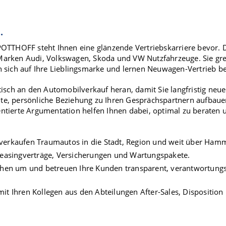
.
POTTHOFF steht Ihnen eine glänzende Vertriebskarriere bevor.
Marken Audi, Volkswagen, Skoda und VW Nutzfahrzeuge. Sie gre
n sich auf Ihre Lieblingsmarke und lernen Neuwagen-Vertrieb b
tisch an den Automobilverkauf heran, damit Sie langfristig ne
e, persönliche Beziehung zu Ihren Gesprächspartnern aufbaue
ntierte Argumentation helfen Ihnen dabei, optimal zu beraten 
verkaufen Traumautos in die Stadt, Region und weit über Ham
 Leasingverträge, Versicherungen und Wartungspakete.
echen um und betreuen Ihre Kunden transparent, verantwortungs
it Ihren Kollegen aus den Abteilungen After-Sales, Disposition