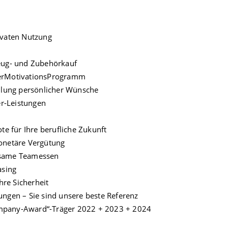
ivaten Nutzung
eug- und Zubehörkauf
terMotivationsProgramm
üllung persönlicher Wünsche
r-Leistungen
te für Ihre berufliche Zukunft
monetäre Vergütung
nsame Teamessen
asing
hre Sicherheit
ngen – Sie sind unsere beste Referenz
mpany-Award“-Träger 2022 + 2023 + 2024